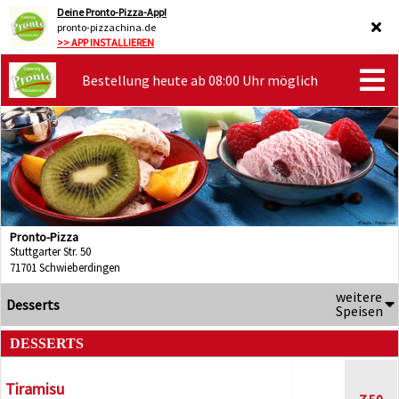
Deine Pronto-Pizza-App!
pronto-pizzachina.de
>> APP INSTALLIEREN
Bestellung heute ab 08:00 Uhr möglich
Pronto-Pizza
Stuttgarter Str. 50
71701 Schwieberdingen
weitere
Desserts
Speisen
DESSERTS
Tiramisu