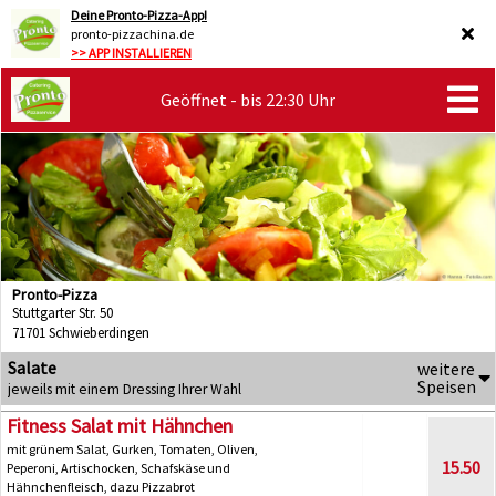
Deine Pronto-Pizza-App!
pronto-pizzachina.de
>> APP INSTALLIEREN
Geöffnet - bis 22:30 Uhr
Pronto-Pizza
Stuttgarter Str. 50
71701 Schwieberdingen
Salate
weitere
Speisen
jeweils mit einem Dressing Ihrer Wahl
Fitness Salat mit Hähnchen
mit grünem Salat, Gurken, Tomaten, Oliven,
15.50
Peperoni, Artischocken, Schafskäse und
Hähnchenfleisch, dazu Pizzabrot