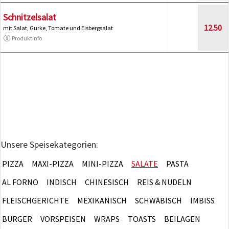
Schnitzelsalat
12.50
mit Salat, Gurke, Tomate und Eisbergsalat
Produktinfo
Unsere Speisekategorien:
PIZZA
MAXI-PIZZA
MINI-PIZZA
SALATE
PASTA
AL FORNO
INDISCH
CHINESISCH
REIS & NUDELN
FLEISCHGERICHTE
MEXIKANISCH
SCHWÄBISCH
IMBISS
BURGER
VORSPEISEN
WRAPS
TOASTS
BEILAGEN